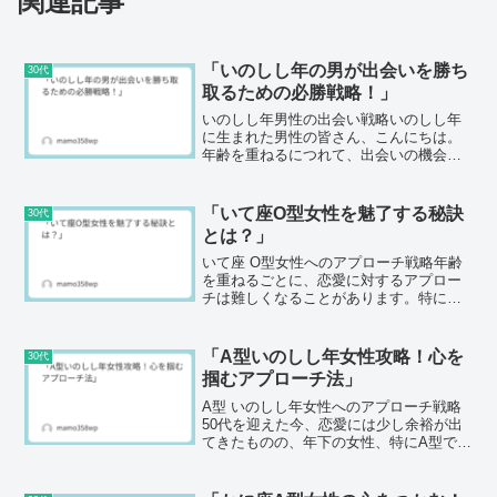
関連記事
「いのしし年の男が出会いを勝ち
30代
取るための必勝戦略！」
いのしし年男性の出会い戦略いのしし年
に生まれた男性の皆さん、こんにちは。
年齢を重ねるにつれて、出会いの機会は
減少していくのが現実です。しかし、50
代になっても恋愛や新しい出会いを楽し
むことは十分可能です。今回は、いのし
「いて座O型女性を魅了する秘訣
30代
し年男性に焦点を当てた...
とは？」
いて座 O型女性へのアプローチ戦略年齢
を重ねるごとに、恋愛に対するアプロー
チは難しくなることがあります。特に、
年下の女性に対しては一層の自信が持て
なくなることも。今回のテーマは「いて
座 O型女性」へのアプローチです。この
「A型いのしし年女性攻略！心を
30代
女性たちは自由を愛し...
掴むアプローチ法」
A型 いのしし年女性へのアプローチ戦略
50代を迎えた今、恋愛には少し余裕が出
てきたものの、年下の女性、特にA型でい
のしし年生まれの女性に対してどのよう
にアプローチすればよいのか悩むことが
多くなっています。彼女たちは、しっか