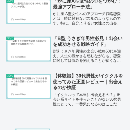
「かに座A型女性の心をつかむ！
30代
りとした性格で、内...
最強アプローチ法」
かに座 A型女性へのアプローチ戦略恋愛
とは、時に難解なパズルのようなもので
す。特に、自分より若い女性との出会い
に悩む50代の男性にとって、その難解さ
は一層増しています。しかし、星座や血
液型の特性を理解することで、恋愛を成
「B型 うさぎ年男性必見！出会い
30代
功に導く可能性は高ま...
を成功させる戦略ガイド」
B型 うさぎ年男性の出会い戦略50代を迎
え、人生の豊かさを感じながらも、恋愛
に関しては悩みを抱えることが多くなっ
た方いらっしゃるのではないでしょう
か。特に、B型でうさぎ年の男性ともなれ
ば、やや真面目な性格から出会いに対し
【体験談】30代男性がイククルを
30代
て積極的になれず、自...
使ってみた正直レビュー｜出会え
るのか検証
「イククルって本当に出会えるの？」出
会い系サイトを使ったことがない30代男
性にとって、一番気になるのはここだと
思います。私自身、出会いが減ってきた
30代後半で登録しました。半信半疑でし
たが、実際に使ってみた感想を正直にま
とめます。イククルに...