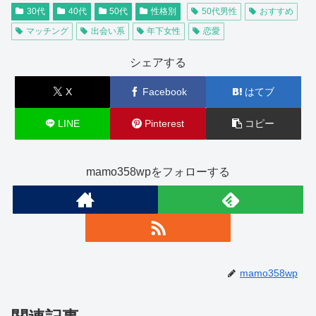
30代
40代
50代
性格別
50代男性
おすすめ
マッチング
出会い系
年下女性
恋愛
シェアする
X
Facebook
はてブ
LINE
Pinterest
コピー
mamo358wpをフォローする
mamo358wp