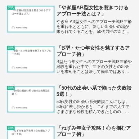
会うかという悩みに直面することが増え
てきます。私自身も、その一人です。恋
「やぎ座AB型女性を惹きつける
30代
愛経験が豊...
アプローチ法とは？」
やぎ座 AB型女性へのアプローチ戦略年齢
を重ねるとともに、新しい出会いの場が
限られてくることを、50代男性の皆さん
も感じていることでしょう。特に、年下
の女性に対してアプローチを試みたいと
考えると、どのように接するべきか悩ん
「B型・たつ年女性を魅了するア
30代
でしまいます。今回...
プローチ術」
B型たつ年女性へのアプローチ戦略年齢や
経験を重ねた中で、年下の女性との出会
いを求めることは決して簡単ではありま
せん。特に、相手がB型のたつ年の女性と
なると、彼女たちの特有の性格や思考を
理解することが重要です。ここでは、B型
「50代の出会い系で陥った失敗談
50代
たつ年女性へのアプ...
5選！」
50代男性の出会い系失敗談こんにちは。
50代に差し掛かると、これまでの人生で
さまざまな経験を積んできたものの、一
方で新たな出会いについては自身のハー
ドルを感じている方も多いのではないで
しょうか。特に恋愛経験が少ない方や、
「ねずみ年女子攻略！心を掴むア
30代
真面目な性格の男性に...
プローチ術」