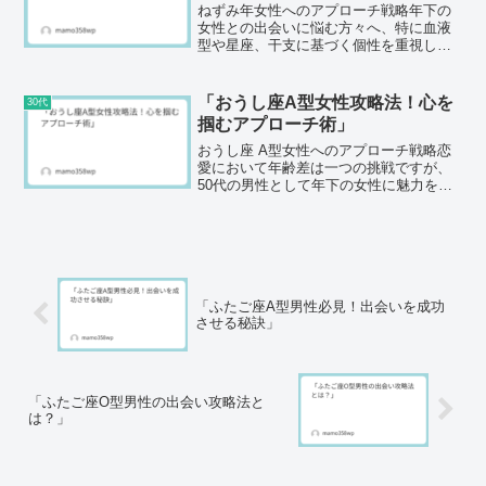
ねずみ年女性へのアプローチ戦略年下の
女性との出会いに悩む方々へ、特に血液
型や星座、干支に基づく個性を重視した
アプローチ方法を考えてみましょう。今
回は、ねずみ年に生まれた女性に焦点を
当て、その性格や特徴に合わせたアプロ
「おうし座A型女性攻略法！心を
30代
ーチ戦略を提案します。恋...
掴むアプローチ術」
おうし座 A型女性へのアプローチ戦略恋
愛において年齢差は一つの挑戦ですが、
50代の男性として年下の女性に魅力を感
じることは自然なことであり、特におう
し座のA型女性には特有の魅力がありま
す。彼女たちは堅実でありながらも、情
熱を秘めている方が多...
「ふたご座A型男性必見！出会いを成功
させる秘訣」
「ふたご座O型男性の出会い攻略法と
は？」