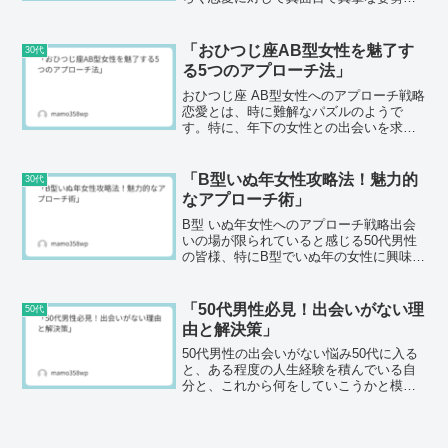
持っていることでしょう。しかし、年下
女性との出会いに関しては、苦戦するこ
とも多いのではないでしょうか。本記事
「おひつじ座AB型女性を魅了す
30代
では、やぎ座 O型...
る5つのアプローチ法」
おひつじ座 AB型女性へのアプローチ戦略
恋愛とは、時に難解なパズルのようで
す。特に、年下の女性との出会いを求め
る50代の男性にとって、そのアプローチ
は一層難しいものとなることでしょう。
特に今回は、おひつじ座のAB型女性にフ
「B型いぬ年女性攻略法！魅力的
30代
ォーカスをあて、彼...
なアプローチ術」
B型 いぬ年女性へのアプローチ戦略出会
いの場が限られていると感じる50代男性
の皆様、特にB型でいぬ年の女性に興味を
持つあなたにとって、どのようにアプロ
ーチすれば良いのか悩まれていることで
しょう。この記事では、B型いぬ年女性の
「50代男性必見！出会いがない理
50代
性格特性を理解し...
由と解決策」
50代男性の出会いがない悩み50代に入る
と、ある程度の人生経験を積んでいる自
分と、これから何をしていこうかと模索
する気持ちが共存します。しかし、出会
いを求めているものの、思うように進展
しないという現実に直面している方も多