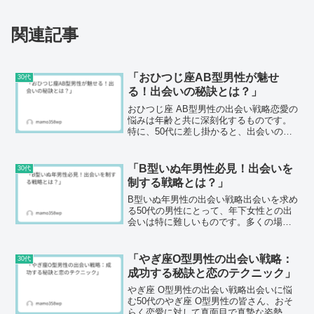
関連記事
「おひつじ座AB型男性が魅せ
30代
る！出会いの秘訣とは？」
おひつじ座 AB型男性の出会い戦略恋愛の
悩みは年齢と共に深刻化するものです。
特に、50代に差し掛かると、出会いの場
は少なくなり、どうしたら年下女性との
素敵な出会いができるのか悩む方も多い
でしょう。おひつじ座AB型の男性は、特
「B型いぬ年男性必見！出会いを
30代
有の性格と特徴を...
制する戦略とは？」
B型いぬ年男性の出会い戦略出会いを求め
る50代の男性にとって、年下女性との出
会いは特に難しいものです。多くの場
合、その年齢差や自分自身の性格に起因
する悩みが出てきます。特に、血液型がB
型で、干支がいぬ年の方々は、愛情深
「やぎ座O型男性の出会い戦略：
30代
く、忠実で、自由を愛す...
成功する秘訣と恋のテクニック」
やぎ座 O型男性の出会い戦略出会いに悩
む50代のやぎ座 O型男性の皆さん、おそ
らく恋愛に対して真面目で真摯な姿勢を