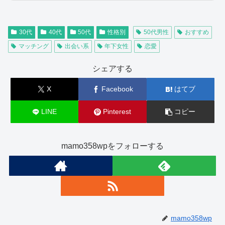
30代
40代
50代
性格別
50代男性
おすすめ
マッチング
出会い系
年下女性
恋愛
シェアする
X
Facebook
はてブ
LINE
Pinterest
コピー
mamo358wpをフォローする
mamo358wp