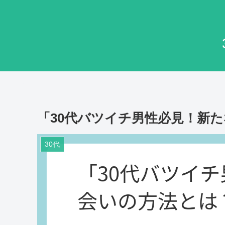
「30代バツイチ男性必見！新
30代