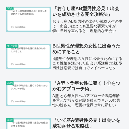
に焦点を当て、その独特の魅力そして彼
女たちに響くアプローチの仕方について
「おうし座AB型男性必見！出会
30代
考察していきたいと...
いを成功させる完全攻略法」
おうし座 AB型男性の出会い戦略人生の中
で、出会いはとても重要な要素ですが、
特に年齢を重ねると、理想的な出会いを
求めることがますます難しくなります。
特に、恋愛経験があまり豊富でない真面
目な男性にとって、年下女性との出会い
B型男性が理想の女性に出会うた
年下女性
を探すのは、なおさら...
めにすること
B型男性が理想の女性に出会うためにする
こと性格を活かした出会い系活用方法B型
男性は恋愛では自由でマイペースなタイ
プ。好奇心が強く、出会いにも積極的で
す。ただ「気分屋」と思われることもあ
ります。B型男性の恋愛性格特徴・自由・
「A型トラ年女性に響く！心をつ
30代
好奇心が強い・マイ...
かむアプローチ術」
A型 とら年女性へのアプローチ戦略年齢
を重ねて様々な経験を積んできた50代男
性の皆さん、恋愛の世界は常に新しい可
能性を秘めています。特に年下の女性と
の出会いは、緊張感や期待感を伴うもの
ですが、アプローチの仕方を考えること
「いて座A型男性必見！出会いを
30代
でより良い結果につな...
成功させる攻略法」