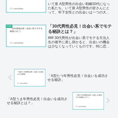
いて座 A型男性の出会い戦略50代になっ
た私たち、いて座 A型男性の皆さんにと
って、年下女性との出会いは一つの大き
な課題かもしれません。自分の内面から
にじみ出る真面目さや、控えめな口下手
さが原因で、なかなか思うような出会い
「30代男性必見！出会い系でモテ
50代
がないと感じている...
る秘訣とは？」
### 30代男性が出会い系でモテる方法人
生の後半に差し掛かると、出会いの機会
は少なくなっていくものです。特に恋愛
経験があまり豊富でない男性にとって、
新しい出会いを求めるのは一つの挑戦に
なります。最近では出会い系サイトやア
プリが普及し、気軽...
「A型たつ年男性必見！出会いを成功さ
せる秘訣」
「A型うま年男性必見！出会いを成功さ
せる秘訣とは？」