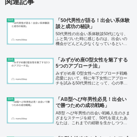
関連記事
「50代男性が語る！出会い系体験
50代
談と成功の秘訣」
50代男性の出会い系体験談50代になり、
ふと気づいた時に感じるのは、出会いの
機会がどんどん少なくなっているという
ことです。特に、自分よりも年下の女性
との出会いは、仕事や友人との関係に圧
迫されていると感じることもあります。
「みずがめ座O型女性を魅了する
30代
出会い系を利用するこ...
5つのアプローチ法」
みずがめ座 O型女性へのアプローチ戦略
恋愛において、特に年下女性にアプロー
チを試みる50代男性にとって、心の準備
や戦略が重要です。今回は、「みずがめ
座 O型女性」という特定のタイプに焦点
を当て、彼女たちとの良好な関係構築の
「AB型へび年男性必見！出会い
30代
方法をご紹介します...
で勝つための成功戦略」
AB型 へび年男性の出会い戦略人生のさま
ざまなステージを経て、50代を迎えたあ
なたは、これまでの経験を生かしつつ
も、やはり恋愛においては慎重になって
いるかもしれません。特に、AB型でへび