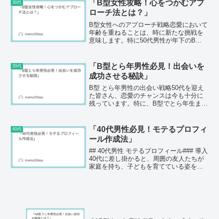
年生まれという独特の組み合わせは、あ
「B型女性攻略！心をつかむアプ
30代
なたの性格と恋愛観...
ローチ法とは？」
B型女性へのアプローチ戦略恋愛において
年齢を重ねることは、時に新たな挑戦を
意味します。特に50代男性が年下のB型
女性と関わる場合、どのようなアプロー
チが効果的でしょうか。本記事では、B型
女性の性格や傾向を理解し、真面目で口
「B型とら年男性必見！出会いを
30代
下手な男性でも自信...
成功させる秘訣」
B型 とら年男性の出会い戦略50代を迎え
た皆さん、恋愛のチャンスは今も十分に
残っています。特に、B型でとら年生まれ
の男性は、その特性を活かして年下女性
との出会いを楽しむことができるでしょ
う。しかし、恋愛経験があまり多くない
「40代男性必見！モテるプロフィ
40代
と感じている方にと...
ール作成法」
## 40代男性 モテるプロフィール### 導入
40代に差し掛かると、周囲の友人たちが
家庭を持ち、子どもを育てている姿を見
かけることも増えてきます。そんな中で
独身でいると、時折寂しさを感じたり、
「これからどうするべきか」と悩むこと
もあるでし...