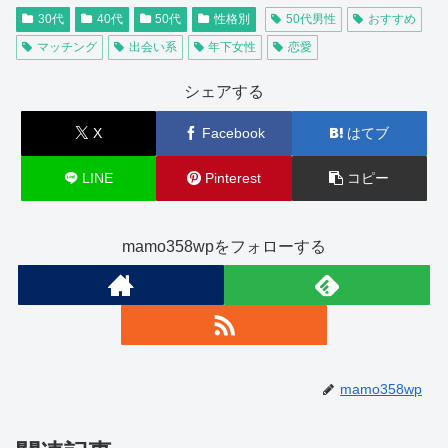
30代
40代
50代
性格別
50代男性
おすすめ
マッチング
出会い系
年下女性
恋愛
シェアする
X
Facebook
はてブ
LINE
Pinterest
コピー
mamo358wpをフォローする
mamo358wp