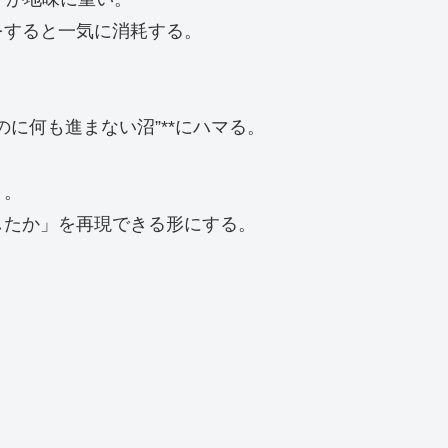
をすると一気に消耗する。
。
のに何も進まない沼”**にハマる。
く。
したか」を再現できる形にする。